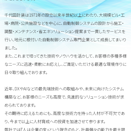
千代田計装は1971年の設立以来半世紀以上にわたり、大規模ビル・工
場・病院・公共施設などを中心に、自動制御システムの設計から施工・
調整・メンテナンス・省エネソリューション提案まで一貫したサービスを
行い、地元に根付いた自動制御システム専門企業として成長してまいり
ました。
また、これまで培ってきた技術やノウハウを活かして、お客様の多種多様
なニーズに迅速・柔軟にお応えし、ご満足いただける最適な環境作りに
日々取り組んでおります。
近年、DXやAIなどの最先端技術への取組みや、未来に向けたシステム
構築など、お客様のニーズも高度で、先進的なソリューション技術が求
められております。
その期待に応えるためにも、高度な技術力を持った人材が不可欠であ
り、今まで以上に人材育成への投資を加速させて参ります。
弊社では『人は企業の宝』という理念のもと、社員個々の能力を最大限